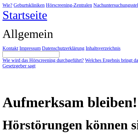
Wie?
Geburtskliniken
Hörscreening-Zentralen
Nachuntersuchungsstel
Startseite
Allgemein
Kontakt
Impressum
Datenschutzerklärung
Inhaltsverzeichnis
Wie wird das Hörscreening durchgeführt?
Welches Ergebnis bringt d
Gesetzgeber sagt
Aufmerksam bleiben!
Hörstörungen können si